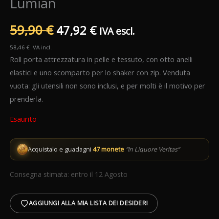
Lumian
Il
Il
59,90
€
47,92
€
IVA escl.
prezzo
prezzo
58,46
€
IVA incl.
Roll porta attrezzatura in pelle e tessuto, con otto anelli
originale
attuale
elastici e uno scomparto per lo shaker con zip. Venduta
vuota: gli utensili non sono inclusi, e per molti è il motivo per
era:
è:
prenderla.
59,90 €.
47,92 €.
Esaurito
Acquistalo e guadagni
47 monete
“In Liquore Veritas”
Consegna stimata: entro il 12 Agosto
AGGIUNGI ALLA MIA LISTA DEI DESIDERI