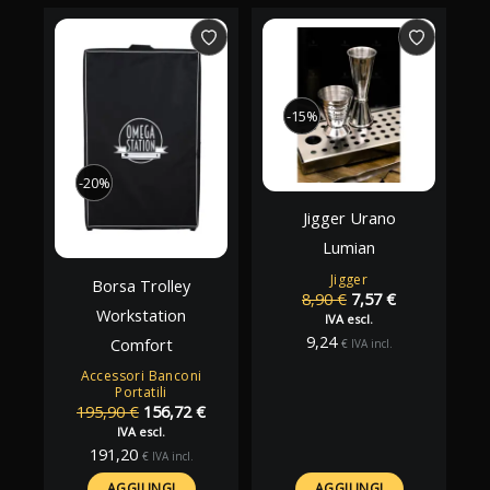
-15%
-15%
-20%
-20%
Jigger Urano
Lumian
Jigger
Borsa Trolley
Il
Il
8,90
€
7,57
€
Workstation
prezzo
prezzo
IVA escl.
originale
attuale
9,24
Comfort
€
IVA incl.
era:
è:
8,90 €.
7,57 €.
Accessori Banconi
Portatili
Il
Il
195,90
€
156,72
€
prezzo
prezzo
IVA escl.
originale
attuale
191,20
€
IVA incl.
era:
è:
195,90 €.
156,72 €.
AGGIUNGI
AGGIUNGI