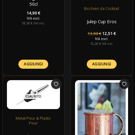
50cl
Bicchieri da Cocktail
14,90
€
IVA escl.
Julep Cup Eros
18,18
€
IVA incl.
Il
Il
13,90
€
12,51
€
prezzo
prezzo
IVA escl.
originale
attuale
15,26
€
IVA incl.
era:
è:
13,90 €.
12,51 €.
AGGIUNGI
AGGIUNGI
ESAURITO
Metal Pour & Plastic
Pour