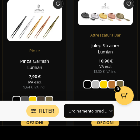
Attrezzatura Bar
Julep Strainer
Pinze
Lumian
Pinza Garnish
10,90
€
IVA escl.
Lumian
13,30
€
IVA incl.
7,90
€
IVA escl.
9,64
€
IVA incl.
0
FILTER
OPZIONI
OPZIONI