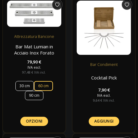
Attrezzatura Bancone
Bar Mat Lumian in
Acciaio Inox Forato
79,90
€
Bar Condiment
IVA escl.
97,48
€
IVA incl.
Cocktail Pick
30 cm
60 cm
7,90
€
90 cm
IVA escl.
9,64
€
IVA incl.
OPZIONI
AGGIUNGI