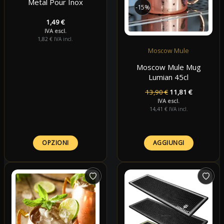
Metal Pour Inox
-15%
1,49
€
IVA escl.
1,82
€
IVA incl.
Moscow Mule
Moscow Mule Mug
Lumian 45cl
Il
Il
13,90
€
11,81
€
prezzo
prezzo
IVA escl.
originale
attuale
14,41
€
IVA incl.
era:
è:
13,90 €.
11,81 €.
OPZIONI
AGGIUNGI