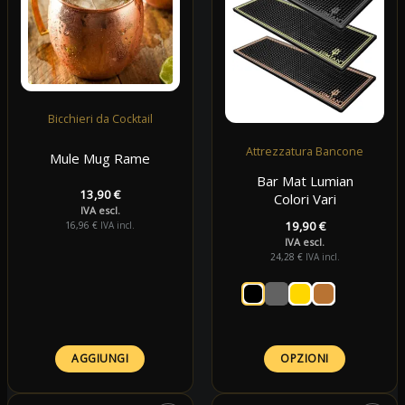
Bicchieri da Cocktail
Attrezzatura Bancone
Mule Mug Rame
Bar Mat Lumian
13,90
€
Colori Vari
IVA escl.
19,90
€
16,96
€
IVA incl.
IVA escl.
24,28
€
IVA incl.
AGGIUNGI
OPZIONI