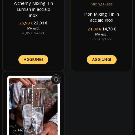
Alchemy Mixing Tin
Mixing Glass
Lumian in acciaio
Iron Mixing Tin in
inox
acciaio inox
Il
Il
25,90
€
22,01
€
prezzo
prezzo
IVA escl.
Il
Il
21,00
€
14,70
€
originale
attuale
26,85
€
IVA incl.
prezzo
prezzo
IVA escl.
era:
è:
originale
attuale
17,93
€
IVA incl.
25,90 €.
22,01 €.
era:
è:
21,00 €.
14,70 €.
AGGIUNGI
AGGIUNGI
-20%