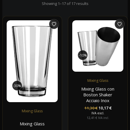
Showing 1–17 of 17 results
-10%
Mixing Glass
-30%
Mixing Glass con
Boston Shaker
Acciaio Inox
Il
Il
11,30
€
10,17
€
Mixing Glass
prezzo
prezzo
IVA escl.
originale
attuale
12,41
€
IVA incl.
era:
è:
Mixing Glass
11,30 €.
10,17 €.