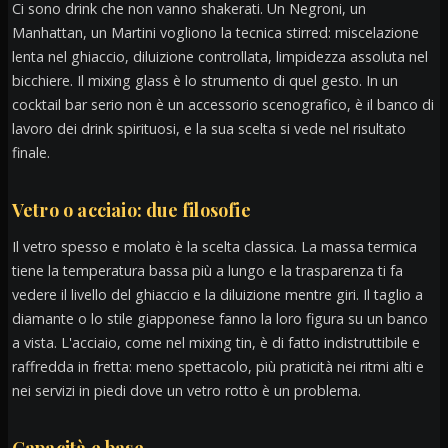
Ci sono drink che non vanno shakerati. Un Negroni, un
Manhattan, un Martini vogliono la tecnica stirred: miscelazione
lenta nel ghiaccio, diluizione controllata, limpidezza assoluta nel
bicchiere. Il mixing glass è lo strumento di quel gesto. In un
cocktail bar serio non è un accessorio scenografico, è il banco di
lavoro dei drink spirituosi, e la sua scelta si vede nel risultato
finale.
Vetro o acciaio: due filosofie
Il vetro spesso e molato è la scelta classica. La massa termica
tiene la temperatura bassa più a lungo e la trasparenza ti fa
vedere il livello del ghiaccio e la diluizione mentre giri. Il taglio a
diamante o lo stile giapponese fanno la loro figura su un banco
a vista. L'acciaio, come nel mixing tin, è di fatto indistruttibile e
raffredda in fretta: meno spettacolo, più praticità nei ritmi alti e
nei servizi in piedi dove un vetro rotto è un problema.
Capacità e base