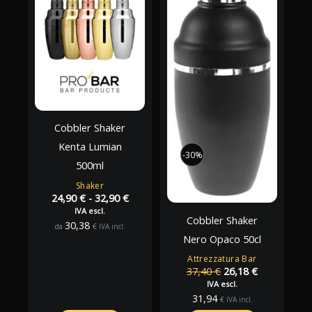
Cobbler Shaker
Kenta Lumian
-30%
-30%
500ml
Shaker
Fascia
24,90
€
-
32,90
€
di
IVA escl.
Cobbler Shaker
prezzo:
30,38
da
€
IVA incl.
da
Nero Opaco 50cl
24,90 €
Attrezzatura Bar
a
Il
Il
37,40
€
26,18
€
32,90 €
prezzo
prezzo
IVA escl.
originale
attuale
31,94
€
IVA incl.
era:
è: