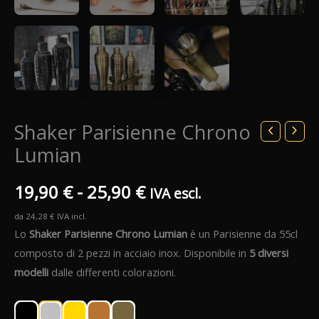
Shaker Parisienne Chrono
Lumian
Fascia
19,90
€
-
25,90
€
IVA escl.
da
24,28
€
IVA incl.
di
Lo
Shaker Parisienne Chrono Lumian
è un Parisienne da 55cl
prezzo:
composto di 2 pezzi in acciaio inox. Disponibile in
5 diversi
modelli
dalle differenti colorazioni.
da
19,90 €