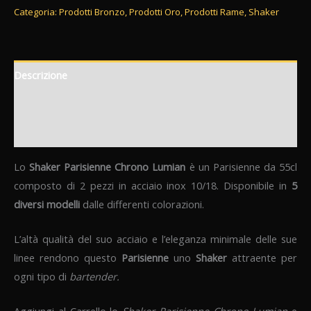
Categoria:
Prodotti Bronzo
,
Prodotti Oro
,
Prodotti Rame
,
Shaker
Descrizione
Informazioni aggiuntive
Recensioni (0)
Lo
Shaker Parisienne Chrono Lumian
è un Parisienne da 55cl
composto di 2 pezzi in acciaio inox 10/18. Disponibile in
5
diversi modelli
dalle differenti colorazioni.
L’altà qualità del suo acciaio e l’eleganza minimale delle sue
linee rendono questo
Parisienne
uno
Shaker
attraente per
ogni tipo di
bartender.