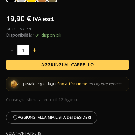
a
19,90
€
IVA escl.
25,90 €
24,28
€
IVA incl.
Disponibilità:
101 disponibili
Shaker
+
-
Parisienne
Chrono
AGGIUNGI AL CARRELLO
Lumian
quantità
Acquistalo e guadagni
fino a 19 monete
“In Liquore Veritas”
Consegna stimata: entro il 12 Agosto
AGGIUNGI ALLA MIA LISTA DEI DESIDERI
COD:
1-VNT-CN-049