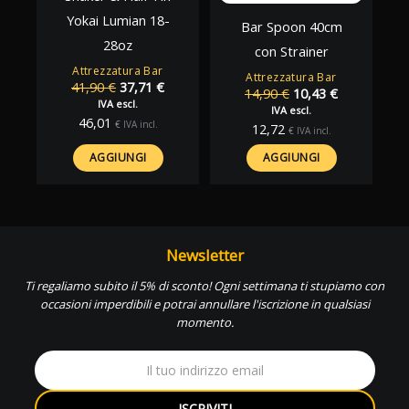
Yokai Lumian 18-
Bar Spoon 40cm
28oz
con Strainer
Attrezzatura Bar
Attrezzatura Bar
Il
Il
41,90
€
37,71
€
Il
Il
14,90
€
10,43
€
prezzo
prezzo
IVA escl.
prezzo
prezzo
IVA escl.
originale
attuale
46,01
originale
attuale
€
IVA incl.
12,72
€
IVA incl.
era:
è:
era:
è:
41,90 €.
37,71 €.
14,90 €.
10,43 €.
AGGIUNGI
AGGIUNGI
Newsletter
Ti regaliamo subito il 5% di sconto! Ogni settimana ti stupiamo con
occasioni imperdibili e potrai annullare l'iscrizione in qualsiasi
momento.
ISCRIVITI