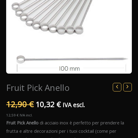
Fruit Pick Anello
Il
Il
12,90
€
10,32
€
IVA escl.
prezzo
prezzo
12,59
€
IVA incl.
Fruit Pick Anello
di acciaio inox è perfetto per prendere la
originale
attuale
frutta e altre decorazioni per i tuoi cocktail (come per