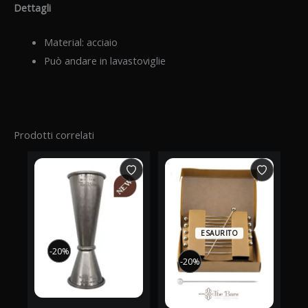
Dettagli
Material: acciaio
Può andare in lavastoviglie
Prodotti correlati
ESAURITO
-20%
-20%
-20%
-20%