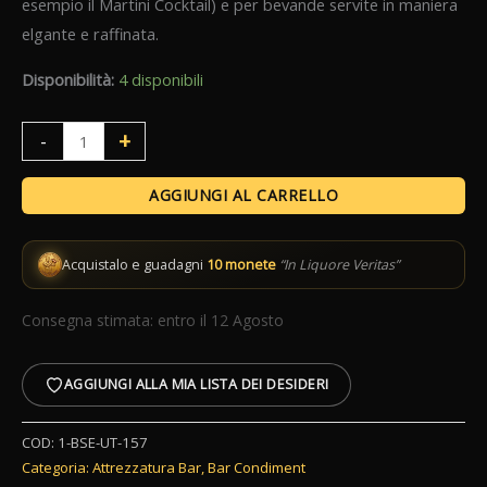
esempio il Martini Cocktail) e per bevande servite in maniera
era:
è:
elgante e raffinata.
12,90 €.
10,32 €.
Disponibilità:
4 disponibili
Fruit
+
-
Pick
Anello
AGGIUNGI AL CARRELLO
quantità
Acquistalo e guadagni
10 monete
“In Liquore Veritas”
Consegna stimata: entro il 12 Agosto
AGGIUNGI ALLA MIA LISTA DEI DESIDERI
COD:
1-BSE-UT-157
Categoria:
Attrezzatura Bar
,
Bar Condiment