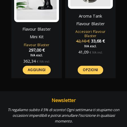
Aroma Tank
Flavour Blaster
Flavour Blaster
Accessori Flavour
Blaster
Mini Kit
Il
Il
42,10
€
33,68
€
Flavour Blaster
prezzo
prezzo
IVA escl.
297,00
€
originale
attuale
41,09
€
IVA incl.
IVA escl.
era:
è:
362,34
42,10 €.
33,68 €.
€
IVA incl.
AGGIUNGI
OPZIONI
Newsletter
Ti regaliamo subito il 5% di sconto! Ogni settimana ti stupiamo con
occasioni imperdibili e potrai annullare l'iscrizione in qualsiasi
momento.