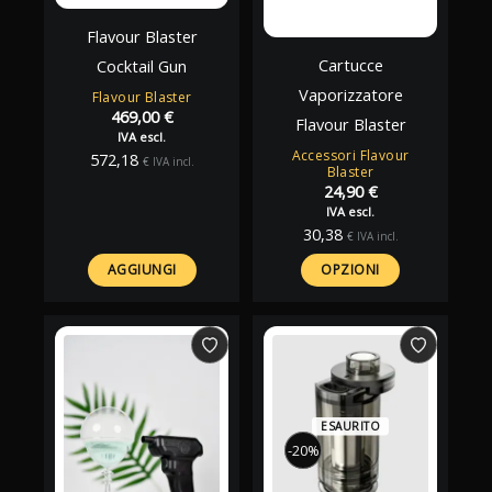
Flavour Blaster
Cartucce
Cocktail Gun
Vaporizzatore
Flavour Blaster
469,00
€
Flavour Blaster
IVA escl.
Accessori Flavour
572,18
€
IVA incl.
Blaster
24,90
€
IVA escl.
30,38
€
IVA incl.
AGGIUNGI
OPZIONI
ESAURITO
-20%
-20%