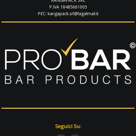
KANGAPACK SRL
P.IVA 18485661005
PEC: kangapack.srl@lagalmail.it
Seguici Su: