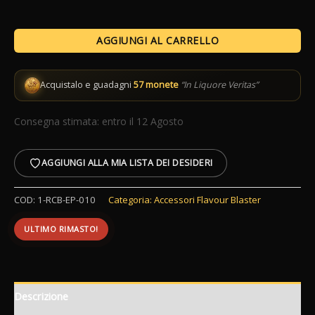
Magnetic
AGGIUNGI AL CARRELLO
Tank
Flavour
Blaster
Acquistalo e guadagni
57 monete
“In Liquore Veritas”
quantità
Consegna stimata: entro il 12 Agosto
AGGIUNGI ALLA MIA LISTA DEI DESIDERI
COD:
1-RCB-EP-010
Categoria:
Accessori Flavour Blaster
ULTIMO RIMASTO!
Descrizione