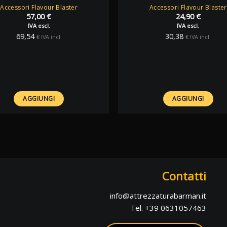
Accessori Flavour Blaster
Accessori Flavour Blaster
57,00
€
24,90
€
IVA escl.
IVA escl.
69,54
30,38
€
IVA incl.
€
IVA incl.
AGGIUNGI
AGGIUNGI
Contatti
info@attrezzaturabarman.it
Tel. +39 0631057463