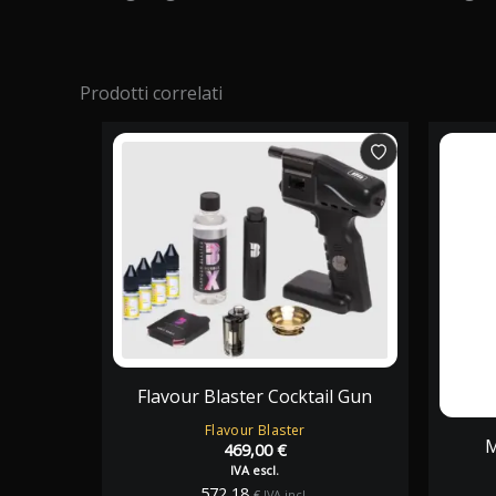
Prodotti correlati
Flavour Blaster Cocktail Gun
Flavour Blaster
M
469,00
€
IVA escl.
572,18
€
IVA incl.