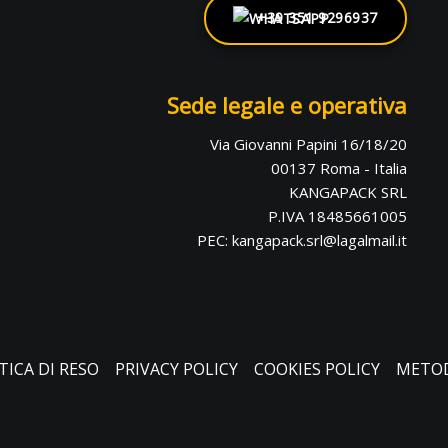
+39 351 9296937
Sede legale e operativa
Via Giovanni Papini 16/18/20
00137 Roma - Italia
KANGAPACK SRL
P.IVA 18485661005
PEC: kangapack.srl@lagalmail.it
TICA DI RESO
PRIVACY POLICY
COOKIES POLICY
METOD