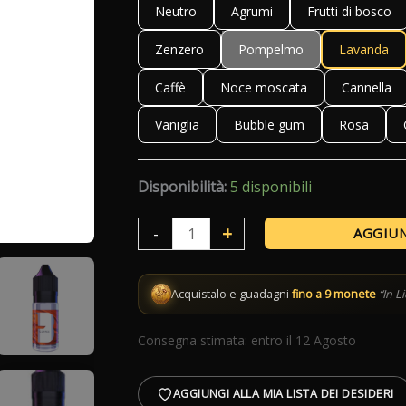
Neutro
Agrumi
Frutti di bosco
Zenzero
Pompelmo
Lavanda
Caffè
Noce moscata
Cannella
Vaniglia
Bubble gum
Rosa
Disponibilità:
5 disponibili
Aromi
+
-
AGGIUN
Flavour
Blaster
Acquistalo e guadagni
fino a 9 monete
“In L
10ml
quantità
Consegna stimata: entro il 12 Agosto
AGGIUNGI ALLA MIA LISTA DEI DESIDERI