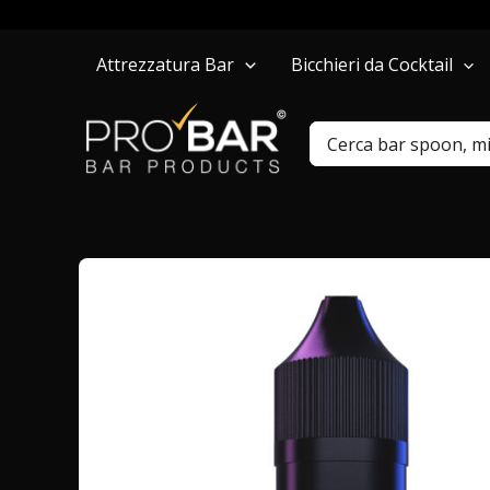
Vai
Attrezzatura Bar
Bicchieri da Cocktail
al
contenuto
Ricerca
per: