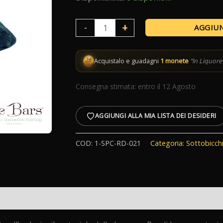
Sottobicchiere
+
-
AGGIUN
Ardesia
quantità
Acquistalo e guadagni
1 monete
“In Liquore 
Consegna stimata: entro il 12 Agosto
AGGIUNGI ALLA MIA LISTA DEI DESIDERI
COD:
1-SPC-RD-021
Categoria:
Sottobicchi
i (0)