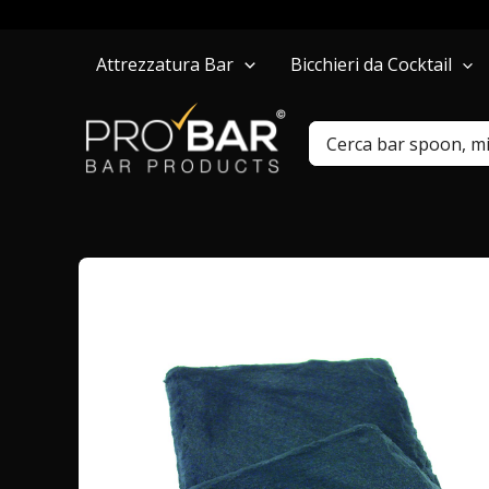
Vai
Attrezzatura Bar
Bicchieri da Cocktail
al
contenuto
Ricerca
per: