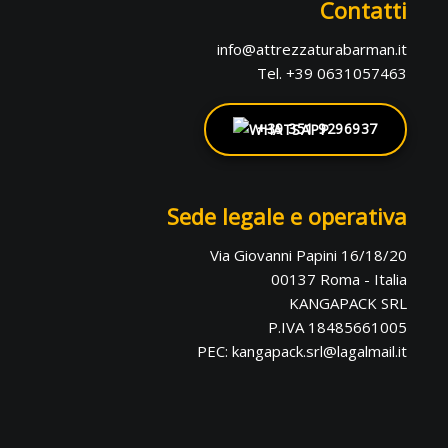
Contatti
info@attrezzaturabarman.it
Tel. +39 0631057463
+39 351 9296937
Sede legale e operativa
Via Giovanni Papini 16/18/20
00137 Roma - Italia
KANGAPACK SRL
P.IVA 18485661005
PEC: kangapack.srl@lagalmail.it