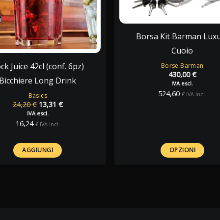
%
%
Borsa Kit Barman Lux
Cuoio
ck Juice 42cl (conf. 6pz)
Borse Barman
430,00
€
Bicchiere Long Drink
IVA escl.
524,60
€
IVA incl.
Basics
Il
Il
24,20
€
13,31
€
prezzo
prezzo
IVA escl.
originale
attuale
16,24
€
IVA incl.
era:
è:
24,20 €.
13,31 €.
AGGIUNGI
OPZIONI