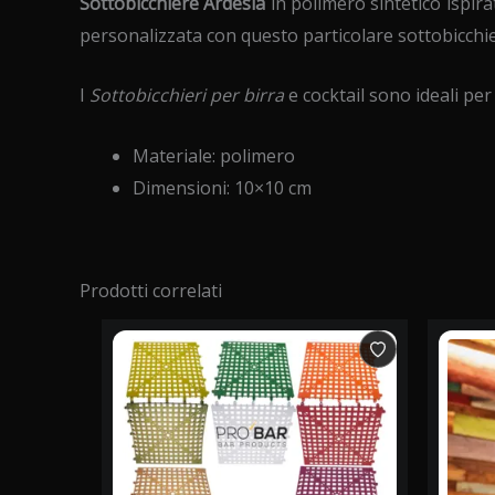
Sottobicchiere Ardesia
in polimero sintetico ispira
personalizzata con questo particolare sottobicchie
I
Sottobicchieri per birra
e cocktail sono ideali per
Materiale: polimero
Dimensioni: 10×10 cm
Prodotti correlati