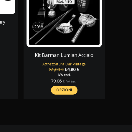
ESAURITO
ury
-20%
-20%
Kit Barman Lumian Acciaio
Attrezzatura Bar Vintage
Il
Il
81,00
€
64,80
€
prezzo
prezzo
IVA escl.
originale
attuale
79,06
€
IVA incl.
era:
è:
81,00 €.
64,80 €.
OPZIONI