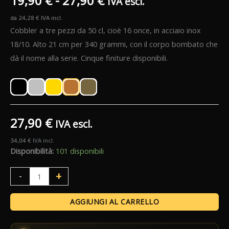
19,90
€
-
27,90
€
IVA escl.
da
24,28
€
IVA incl.
di
Cobbler a tre pezzi da 50 cl, cioè 16 once, in acciaio inox
prezzo:
18/10. Alto 21 cm per 340 grammi, con il corpo bombato che
dà il nome alla serie. Cinque finiture disponibili.
da
19,90 €
a
27,90
€
IVA escl.
27,90 €
34,04
€
IVA incl.
Disponibilità:
101 disponibili
Cobbler
+
-
Bomber
Lumian
AGGIUNGI AL CARRELLO
quantità