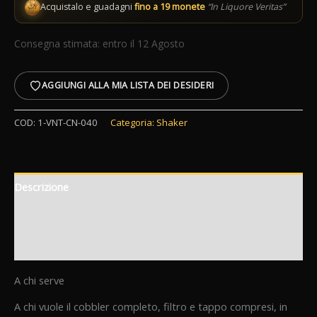
Acquistalo e guadagni
fino a 19 monete
“In Liquore Veritas”
Consegna stimata: entro il 12 Agosto
AGGIUNGI ALLA MIA LISTA DEI DESIDERI
COD:
1-VNT-CN-040
Categoria:
Shaker
Descrizione
Informazioni aggiuntive
Recensioni (0)
A chi serve
A chi vuole il cobbler completo, filtro e tappo compresi, in