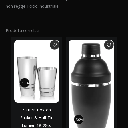
non regge il ciclo industriale.
Prodotti correlati
-15%
-15%
Saturn Boston
Shaker & Half Tin
-30%
-30%
Lumian 18-28oz