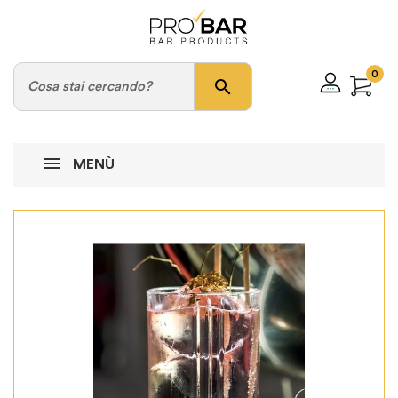
0
search
MENÙ