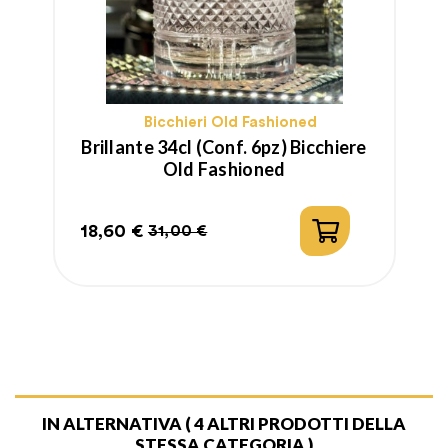
Bicchieri Old Fashioned
Brillante 34cl (conf. 6pz) Bicchiere
Old Fashioned
18,60 €
31,00 €
Prezzo
Prezzo
regolare
IN ALTERNATIVA
( 4 ALTRI PRODOTTI DELLA
STESSA CATEGORIA )