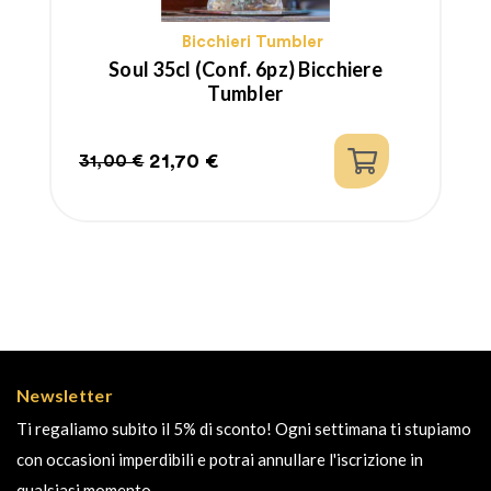
Bicchieri Tumbler
Soul 35cl (conf. 6pz) Bicchiere
Tumbler
21,70 €
31,00 €
Prezzo
Prezzo
regolare
Newsletter
Ti regaliamo subito il 5% di sconto! Ogni settimana ti stupiamo
con occasioni imperdibili e potrai annullare l'iscrizione in
qualsiasi momento.