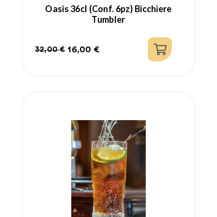
Oasis 36cl (conf. 6pz) Bicchiere
Tumbler
16,00 €
32,00 €
Prezzo
Prezzo
regolare