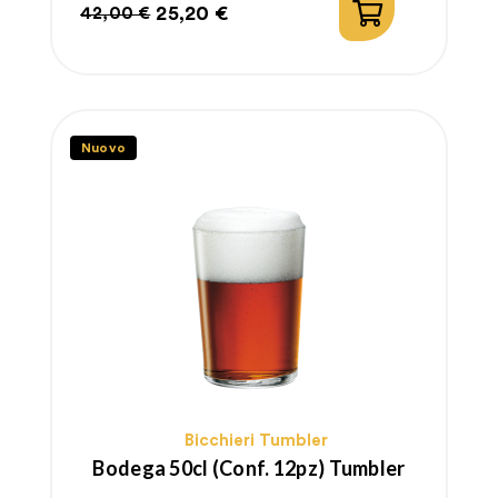
25,20 €
42,00 €
Prezzo
Prezzo
regolare
Nuovo
Bicchieri Tumbler
Bodega 50cl (conf. 12pz) Tumbler