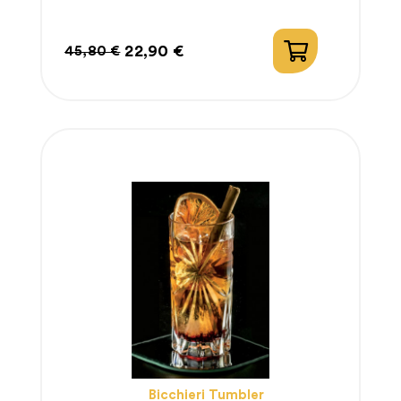
22,90 €
45,80 €
Prezzo
Prezzo
regolare
Bicchieri Tumbler