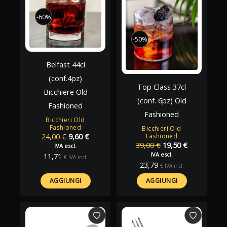
-60%
-60%
-50%
-50%
Belfast 44cl
(conf.4pz)
Top Class 37cl
Bicchiere Old
(conf. 6pz) Old
Fashioned
Fashioned
Bicchieri Old
Fashioned
Bicchieri Old
Il
Il
24,00
€
9,60
€
Fashioned
Il
Il
prezzo
prezzo
39,00
€
19,50
€
IVA escl.
prezzo
prezzo
originale
attuale
IVA escl.
11,71
€
IVA incl.
originale
attuale
era:
è:
23,79
€
IVA incl.
era:
è:
24,00 €.
9,60 €.
39,00 €.
19,50 €.
AGGIUNGI
AGGIUNGI