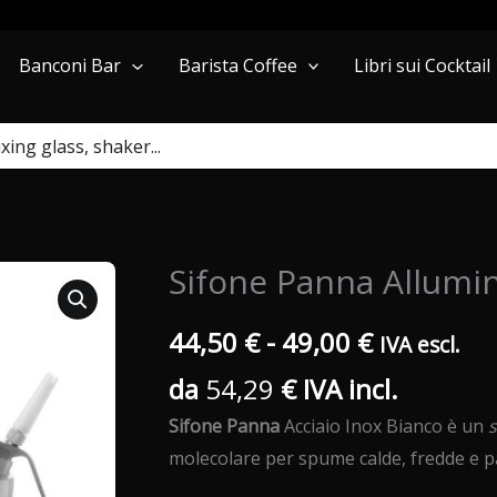
Barista Coffee
Libri sui Cocktail
Banconi Bar
Sifone Panna Allumi
Fascia
44,50
€
-
49,00
€
IVA escl.
da
54,29
€
IVA incl.
di
Sifone Panna
Acciaio Inox Bianco è un
s
prezzo:
molecolare per spume calde, fredde e 
da