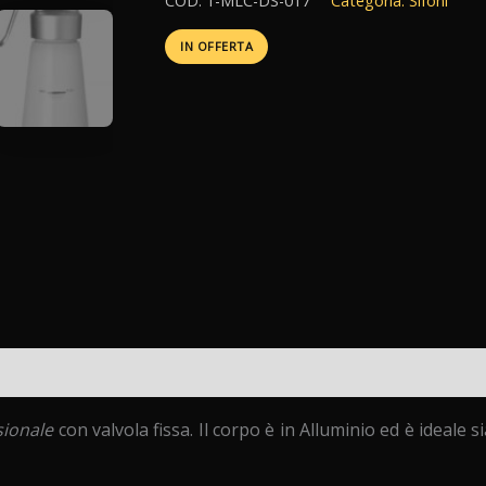
COD:
1-MLC-DS-017
Categoria:
Sifoni
IN OFFERTA
i (0)
sionale
con valvola fissa. Il corpo è in Alluminio ed è ideale 