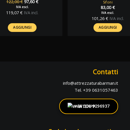
Il
Il
122,00
€
97,60
€
Sifoni
prezzo
prezzo
IVA escl.
83,00
€
originale
attuale
119,07
€
IVA incl.
IVA escl.
era:
è:
101,26
€
IVA incl.
122,00 €.
97,60 €.
AGGIUNGI
AGGIUNGI
Contatti
info@attrezzaturabarman.it
Tel. +39 0631057463
+39 351 9296937