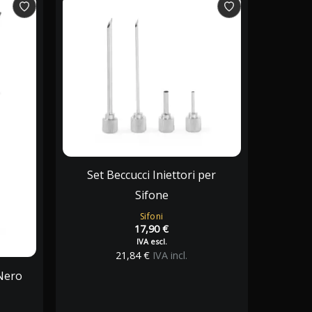
Set Beccucci Iniettori per
Sifone
Sifoni
17,90
€
IVA escl.
21,84
€
IVA incl.
Nero