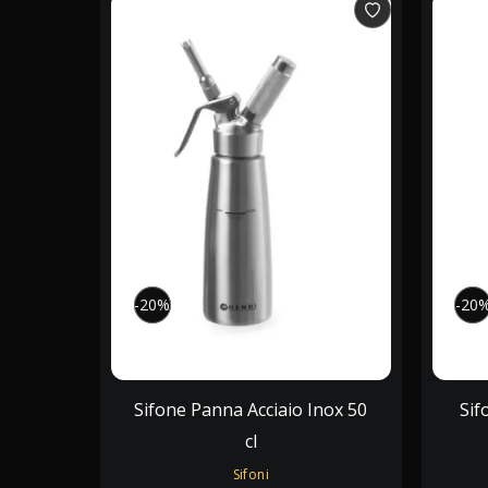
-20%
-20%
-20
-20
Sifone Panna Acciaio Inox 50
Sif
cl
Sifoni