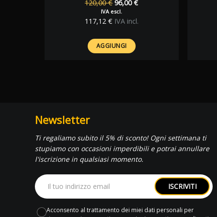
Il
Il
120,00
€
96,00
€
prezzo
prezzo
IVA escl.
originale
attuale
117,12
€
IVA incl.
era:
è:
120,00 €.
96,00 €.
AGGIUNGI
Newsletter
Ti regaliamo subito il 5% di sconto! Ogni settimana ti
stupiamo con occasioni imperdibili e potrai annullare
l'iscrizione in qualsiasi momento.
ISCRIVITI
Acconsento al trattamento dei miei dati personali per