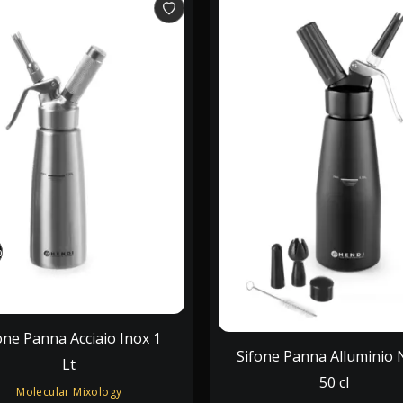
%
%
one Panna Acciaio Inox 1
Sifone Panna Alluminio 
Lt
50 cl
Molecular Mixology