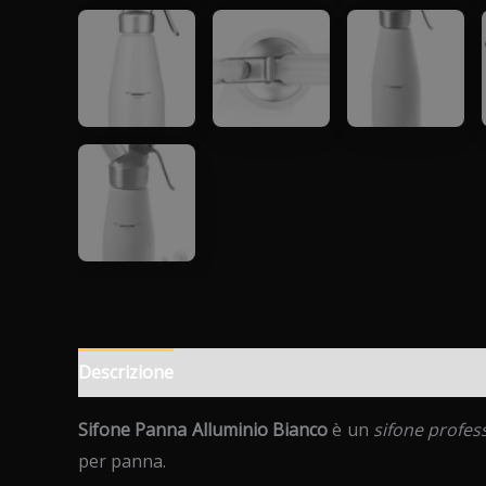
Descrizione
Informazioni aggiuntive
Recension
Sifone Panna Alluminio Bianco
è un
sifone profes
per panna.