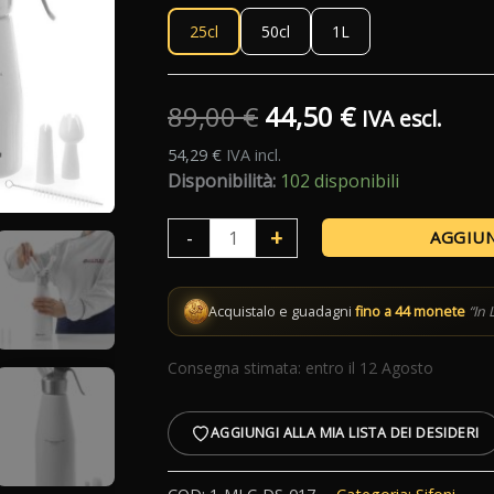
25cl
50cl
1L
44,50 €
a
Il
Il
89,00
€
44,50
€
IVA escl.
49,00 €
54,29
€
IVA incl.
prezzo
prezzo
Disponibilità:
102 disponibili
originale
attuale
Sifone
+
-
AGGIUN
era:
è:
Panna
Alluminio
89,00 €.
44,50 €.
Acquistalo e guadagni
fino a 44 monete
“In 
Bianco
quantità
Consegna stimata: entro il 12 Agosto
AGGIUNGI ALLA MIA LISTA DEI DESIDERI