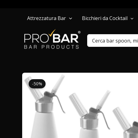
Vai
Attrezzatura Bar
Bicchieri da Cocktail
al
contenuto
Ricerca
per:
-50%