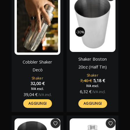
-30%
-30%
Shaker Boston
Cobbler Shaker
20oz (Half Tin)
Decò
Shaker
Shaker
Il
Il
7,40
€
5,18
€
32,00
€
prezzo
prezzo
IVA escl.
IVA escl.
originale
attuale
6,32
€
IVA incl.
39,04
€
IVA incl.
era:
è:
7,40 €.
5,18 €.
AGGIUNGI
AGGIUNGI