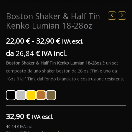
Boston Shaker & Half Tin
Kenko Lumian 18-28oz
Fascia
22,00
€
-
32,90
€
IVA escl.
da
26,84
€
IVA incl.
di
Boston Shaker & Half Tin Kenko Lumian 18-28oz
è un set
prezzo:
composto da uno shaker boston da 28 oz (Tin) e uno da
da
18oz (Half Tin), dal fondo bilanciato e costruzione resistente.
22,00 €
a
32,90
€
IVA escl.
32,90 €
40,14
€
IVA incl.