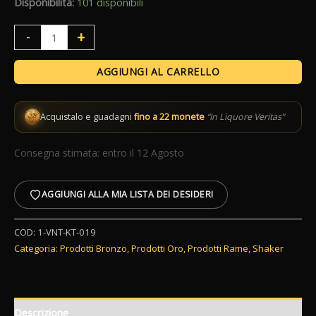
Disponibilità:
101 disponibili
Boston
+
-
Shaker
&
AGGIUNGI AL CARRELLO
Half
Tin
Acquistalo e guadagni
fino a 22 monete
“In Liquore Veritas”
Kenko
Lumian
Consegna stimata: entro il 12 Agosto
18-
28oz
AGGIUNGI ALLA MIA LISTA DEI DESIDERI
quantità
COD:
1-VNT-KT-019
Categoria:
Prodotti Bronzo
,
Prodotti Oro
,
Prodotti Rame
,
Shaker
Descrizione