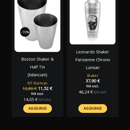
-10%
-10%
Leonardo Shaker
Boston Shaker &
Parisienne Chrono
Half Tin
Lumian
(bilanciati)
Shaker
37,90
€
KIT Barman
IVA escl.
Il
Il
12,80
€
11,52
€
46,24
€
IVA incl.
prezzo
prezzo
IVA escl.
originale
attuale
14,05
€
IVA incl.
era:
è:
AGGIUNGI
AGGIUNGI
12,80 €.
11,52 €.