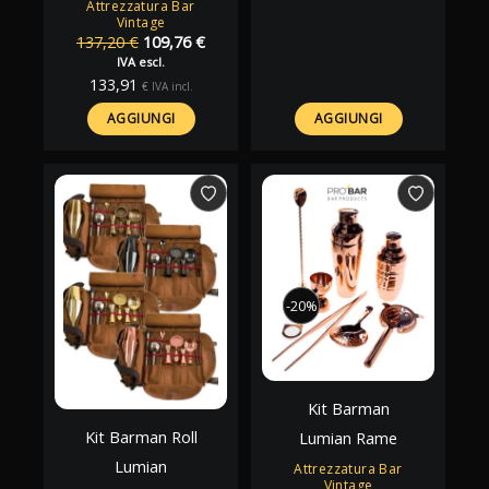
102,40 €.
97,28 €.
Attrezzatura Bar
Vintage
Il
Il
137,20
€
109,76
€
prezzo
prezzo
IVA escl.
originale
attuale
133,91
€
IVA incl.
era:
è:
137,20 €.
109,76 €.
AGGIUNGI
AGGIUNGI
-20%
-20%
Kit Barman
Kit Barman Roll
Lumian Rame
Lumian
Attrezzatura Bar
Vintage