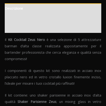
Descrizione
Informazioni aggiuntive
Recensioni (0)
Il
Kit Cocktail Zeus Nero
è una selezione di 5 attrezzature
barman d’alta classe realizzata appositamente per il
bartender professionista che cerca eleganza e qualità senza
compromessi!
I componenti di questo kit sono realizzati in acciaio inox
placcato nero ed in vetro cristallo luxion finemente inciso,
l’ideale per mixare i tuoi cocktail più raffinati!
Il kit contiene: uno shaker parisienne in acciaio inox d’alta
qualità
Shaker Parisienne Zeus
; un mixing glass in vetro