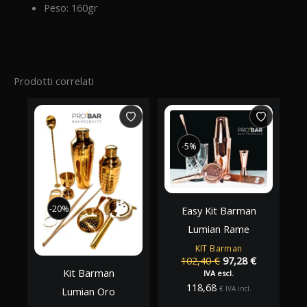
Peso: 160gr
Prodotti correlati
-5%
-5%
-20%
-20%
Easy Kit Barman
Lumian Rame
KIT Barman
Il
Il
102,40
€
97,28
€
Kit Barman
prezzo
prezzo
IVA escl.
originale
attuale
118,68
€
IVA incl.
Lumian Oro
era:
è: