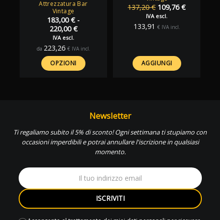
Attrezzatura Bar
Il
Il
137,20
€
109,76
€
Vintage
prezzo
prezzo
IVA escl.
183,00
€
-
originale
attuale
133,91
€
IVA incl.
Fascia
220,00
€
era:
è:
di
IVA escl.
137,20 €.
109,76 €.
prezzo:
223,26
da
€
IVA incl.
da
183,00 €
OPZIONI
AGGIUNGI
a
220,00 €
Newsletter
Ti regaliamo subito il 5% di sconto! Ogni settimana ti stupiamo con
occasioni imperdibili e potrai annullare l'iscrizione in qualsiasi
momento.
ISCRIVITI