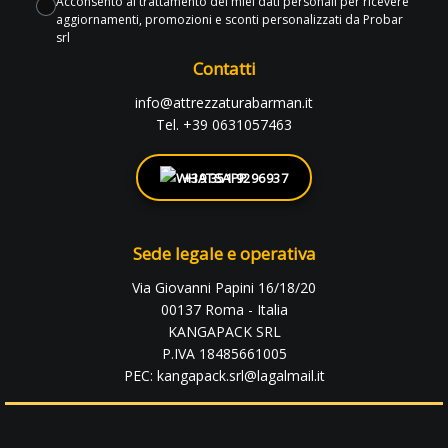
Acconsento al trattamento dei miei dati personali per ricevere
aggiornamenti, promozioni e sconti personalizzati da Probar
srl
Contatti
info@attrezzaturabarman.it
Tel. +39 0631057463
+39 351 9296937
Sede legale e operativa
Via Giovanni Papini 16/18/20
00137 Roma - Italia
KANGAPACK SRL
P.IVA 18485661005
PEC: kangapack.srl@lagalmail.it