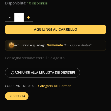
105,00 €.
94,50 €.
Disponibilità:
10 disponibili
Kit
+
-
Cocktail
Zeus
AGGIUNGI AL CARRELLO
Nero
quantità
Acquistalo e guadagni
94 monete
“In Liquore Veritas”
Consegna stimata: entro il 12 Agosto
AGGIUNGI ALLA MIA LISTA DEI DESIDERI
COD:
1-VNT-KT-036
Categoria:
KIT Barman
IN OFFERTA