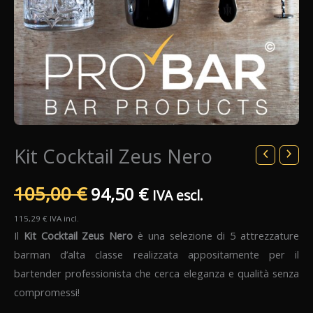
Kit Cocktail Zeus Nero
Il
Il
105,00
€
94,50
€
IVA escl.
prezzo
prezzo
115,29
€
IVA incl.
Il
Kit Cocktail Zeus Nero
è una selezione di 5 attrezzature
originale
attuale
barman d’alta classe realizzata appositamente per il
bartender professionista che cerca eleganza e qualità senza
era:
è:
compromessi!