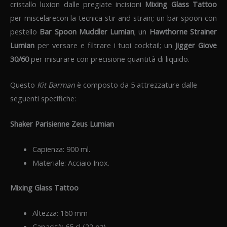
cristallo luxion dalle pregiate incisioni
Mixing Glass Tattoo
per miscelarecon la tecnica stir and strain; un bar spoon con
pestello
Bar Spoon Muddler Lumian
; un
Hawthorne Strainer
Lumian
per versare e filtrare i tuoi cocktail; un
Jigger Giove
30/60
per misurare con precisione quantità di liquido.
Questo
Kit Barman
è composto da 5 attrezzature dalle
seguenti specifiche:
Shaker Parisienne Zeus Lumian
Capienza: 900 ml.
Materiale: Acciaio Inox.
Mixing Glass Tattoo
Altezza: 160 mm
Capacità: 65 cl (22 oz)