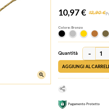
10,97 €
12,90 €
P
Colore: Bronzo
Quantità
AGGIUNGI AL CARREL

Pagamento Protetto