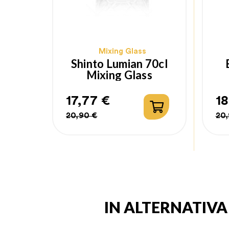
Mixing Glass
Shinto Lumian 70cl
Mixing Glass
17,77 €
18
Prezzo
Prezzo
Pr
Pr
20,90 €
20,
regolare
re
IN ALTERNATIV