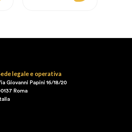
regolare
Sede legale e operativa
ia Giovanni Papini 16/18/20
00137 Roma
talia