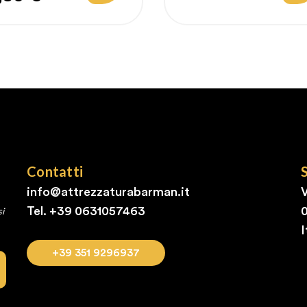
egolare
regolare
Contatti
info@attrezzaturabarman.it
V
Tel. +39
0631057463
si
I
+39 351 9296937