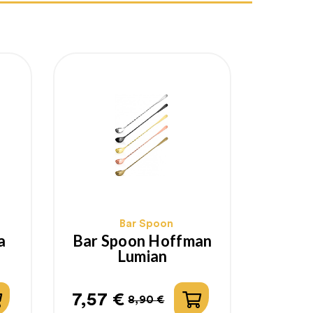
Bar Spoon
a
Bar Spoon Hoffman
Lumian
7,57 €
8,90 €
Prezzo
Prezzo