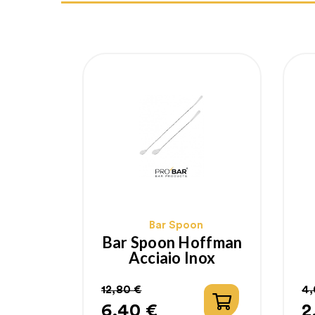
Bar Spoon
Bar Spoon Hoffman
Acciaio Inox
12,80 €
4,
6,40 €
2
Prezzo
Prezzo
P
P