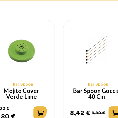
Bar Spoon
Bar Spoon
Mojito Cover
Bar Spoon Gocci
Verde Lime
40 Cm
00 €
8,42 €
9,90 €
,80 €
rezzo
rezzo
Prezzo
Prezzo