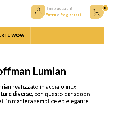
0
Il mio account
Entra
o
Registrati
ERTE WOW
offman Lumian
mian
realizzato in acciaio inox
ature diverse
, con questo bar spoon
ail in maniera semplice ed elegante!