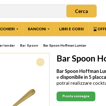
Cerca
ICCHIERI
BANCONI
LIBRI E CORSI
OFF
artender
Bar Spoon
Bar Spoon Hoffman Lumian
Bar Spoon H
Bar Spoon Hoffman Lu
e
disponibile in 5 placc
potrai realizzare cockt
Pronta consegna