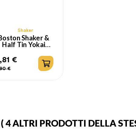
Shaker
Boston Shaker &
Half Tin Yokai
Lumian 18-28oz
,81 €
ezzo
ezzo
90 €
golare
A
( 4 ALTRI PRODOTTI DELLA ST