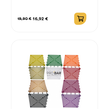
16,92 €
19,90 €
Prezzo
Prezzo
regolare