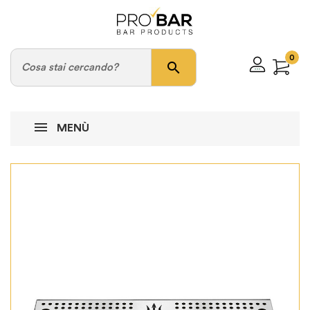
0
search
MENÙ