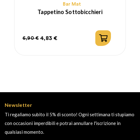
Bar Mat
Tappetino Sottobicchieri
4,83 €
6,90 €
Prezzo
Prezzo
regolare
Newsletter
Ti regaliamo subito il 5% di sconto! Ogni settimana ti stupiamo
con occasioni imperdibili e potrai annullare l'iscrizione in
qualsiasi momento.