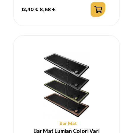
8,68 €
12,40 €
Prezzo
Prezzo
regolare
Bar Mat
Bar Mat Lumian Colori Vari