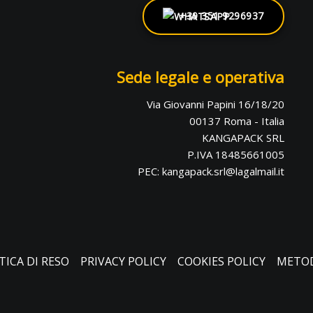
+39 351 9296937
Sede legale e operativa
Via Giovanni Papini 16/18/20
00137 Roma - Italia
KANGAPACK SRL
P.IVA 18485661005
PEC: kangapack.srl@lagalmail.it
TICA DI RESO
PRIVACY POLICY
COOKIES POLICY
METOD