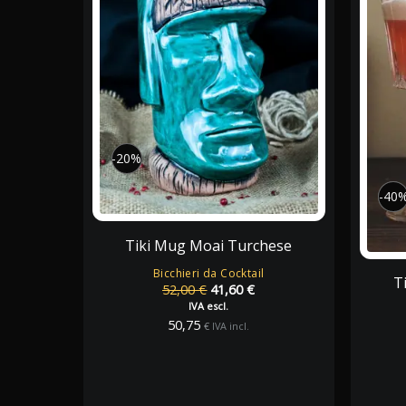
-20%
-20%
-40
-40
Tiki Mug Moai Turchese
Bicchieri da Cocktail
T
Il
Il
52,00
€
41,60
€
prezzo
prezzo
IVA escl.
originale
attuale
50,75
€
IVA incl.
era:
è:
52,00 €.
41,60 €.