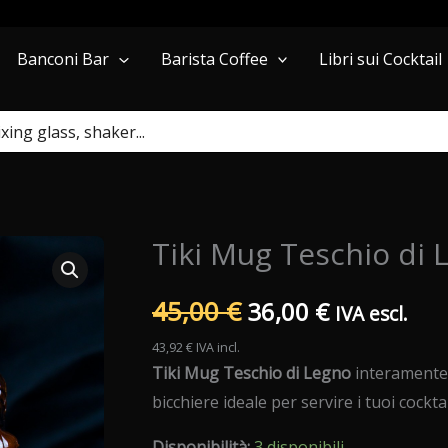
Barista Coffee
Libri sui Cocktail
Banconi Bar
Tiki Mug Teschio di 
Il
Il
45,00
€
36,00
€
IVA escl.
prezzo
prezzo
43,92
€
IVA incl.
Tiki Mug Teschio di Legno
interamente 
originale
attuale
bicchiere ideale per servire i tuoi cocktail
era:
è:
Disponibilità:
3 disponibili