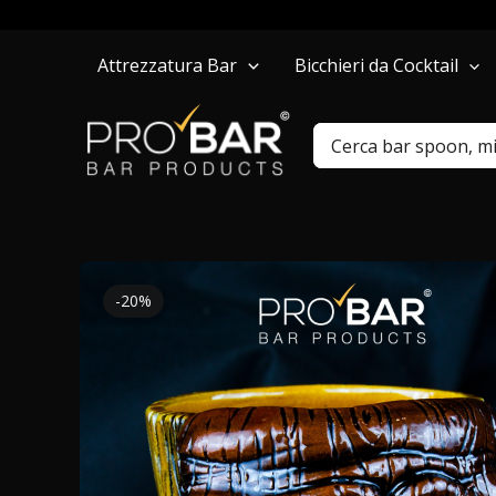
Vai
Attrezzatura Bar
Bicchieri da Cocktail
al
contenuto
Ricerca
per:
-20%