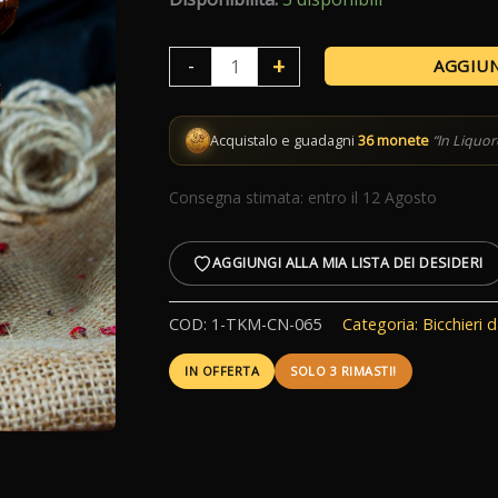
45,00 €.
36,00 €.
Tiki
+
-
AGGIUN
Mug
Teschio
Acquistalo e guadagni
36 monete
“In Liquor
di
Legno
Consegna stimata: entro il 12 Agosto
quantità
AGGIUNGI ALLA MIA LISTA DEI DESIDERI
COD:
1-TKM-CN-065
Categoria:
Bicchieri 
IN OFFERTA
SOLO 3 RIMASTI!