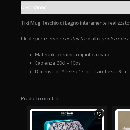
Descrizione
Informazioni aggiuntive
Recension
Tiki Mug Teschio di Legno
interamente realizzato 
Ideale per i servire
cocktail tiki
e altri
drink tropical
Materiale: ceramica dipinta a mano
Capienza: 30cl – 10oz
Dimensioni: Altezza 12cm – Larghezza 9cm 
Prodotti correlati