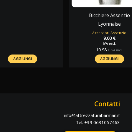
42,00 €.
25,20 €.
Bicchiere Assenzio
Lyonnaise
Accessori Assenzio
9,00
€
IVA escl.
10,98
€
IVA incl.
AGGIUNGI
AGGIUNGI
Contatti
info@attrezzaturabarman.it
Tel. +39 0631057463