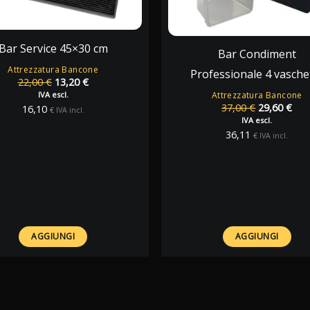
Bar Service 45×30 cm
Bar Condiment
Attrezzatura Bancone
Professionale 4 vasche
Il
Il
22,00
€
13,20
€
prezzo
prezzo
IVA escl.
Attrezzatura Bancone
originale
attuale
Il
Il
37,00
€
29,60
€
16,10
€
IVA incl.
era:
è:
prezzo
pre
IVA escl.
22,00 €.
13,20 €.
originale
att
36,11
€
IVA incl.
era:
è:
37,00 €.
29,6
AGGIUNGI
AGGIUNGI