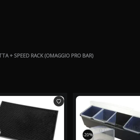
TA + SPEED RACK (OMAGGIO PRO BAR)
%
%
-20%
-20%