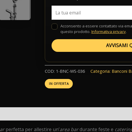
Acconsento a essere contattato via email
questo prodotto.
Informativa privacy
.
AVVISAMI 
COD:
1-BNC-WS-036
Categoria:
Banconi B
IN OFFERTA
i (0)
ar
perfetta per allestire un’
area bar
durante feste e
caterin