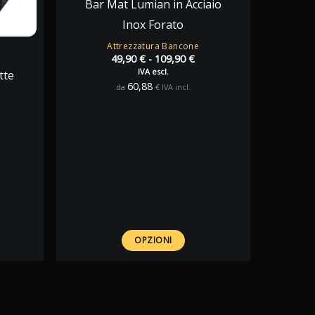
Bar Mat Lumian in Acciaio
Inox Forato
Attrezzatura Bancone
Fascia
49,90
€
-
109,90
€
di
IVA escl.
tte
prezzo:
60,88
da
€
IVA incl.
da
49,90 €
a
zzo
109,90 €
uale
0 €.
OPZIONI