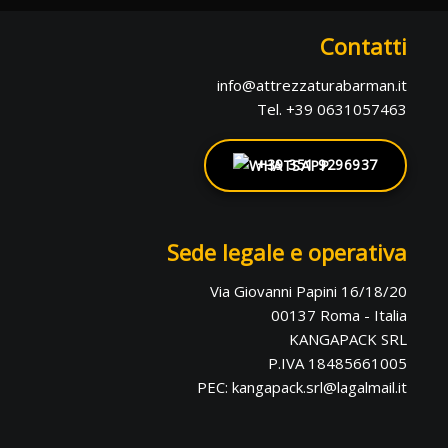
Contatti
info@attrezzaturabarman.it
Tel. +39 0631057463
+39 351 9296937
Sede legale e operativa
Via Giovanni Papini 16/18/20
00137 Roma - Italia
KANGAPACK SRL
P.IVA 18485661005
PEC: kangapack.srl@lagalmail.it