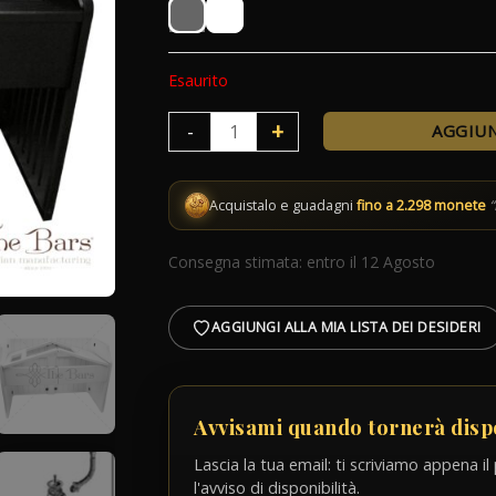
3.830,00 €.
2.29
Esaurito
Bancone
+
-
AGGIUN
Cocktail
Workstation
Acquistalo e guadagni
fino a 2.298 monete
“
quantità
Consegna stimata: entro il 12 Agosto
AGGIUNGI ALLA MIA LISTA DEI DESIDERI
Avvisami quando tornerà disp
Lascia la tua email: ti scriviamo appena
l'avviso di disponibilità.