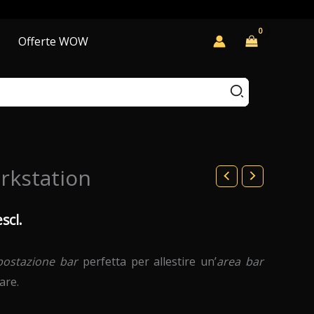
Offerte WOW
rkstation
scl.
zzo
postazione bar
perfetta per allestire un’
area bar
ale
are.