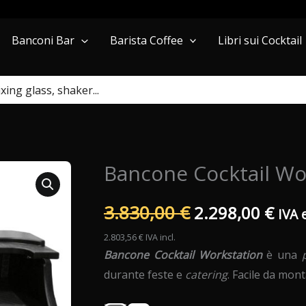
Barista Coffee
Libri sui Cocktail
Banconi Bar
Bancone Cocktail Wo
Il
Il
3.830,00
€
2.298,00
€
IVA e
prezzo
pre
2.803,56
€
IVA incl.
Bancone Cocktail Workstation
è una
originale
attu
durante feste e
catering
. Facile da mont
era:
è: