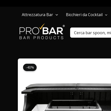
Vai
Attrezzatura Bar
Bicchieri da Cocktail
al
contenuto
Ricerca
per:
-40%