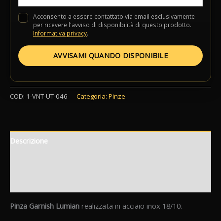
Acconsento a essere contattato via email esclusivamente
per ricevere l'avviso di disponibilità di questo prodotto.
Informativa privacy
.
AVVISAMI QUANDO DISPONIBILE
COD:
1-VNT-UT-046
Categoria:
Pinze
Descrizione
Informazioni aggiuntive
Recensioni (0)
Pinza Garnish Lumian
realizzata in acciaio inox 18/10.