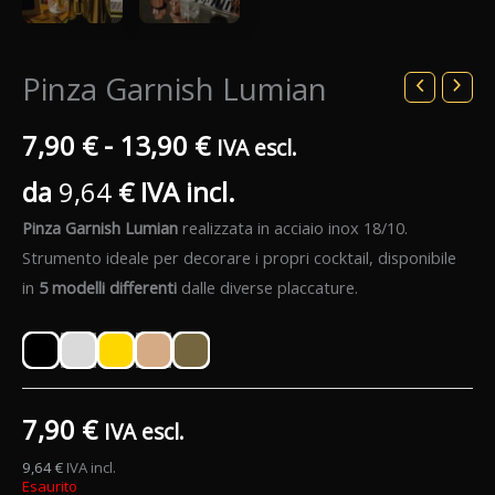
Pinza Garnish Lumian
Fascia
7,90
€
-
13,90
€
IVA escl.
da
9,64
€
IVA incl.
di
Pinza Garnish Lumian
realizzata in acciaio inox 18/10.
prezzo:
Strumento ideale per decorare i propri cocktail, disponibile
da
in
5 modelli differenti
dalle diverse placcature.
7,90 €
a
7,90
€
IVA escl.
13,90 €
9,64
€
IVA incl.
Esaurito