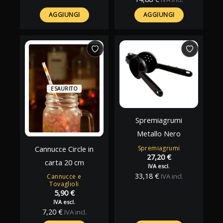
AGGIUNGI
AGGIUNGI
ESAURITO
Spremiagrumi
Metallo Nero
Spremiagrumi
Cannucce Circle in
27,20
€
carta 20 cm
IVA escl.
33,18
€
IVA incl.
Cannucce e
Tovaglioli
5,90
€
IVA escl.
7,20
€
IVA incl.