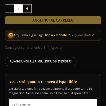
Pinza
+
-
Garnish
Lumian
AGGIUNGI AL CARRELLO
quantità
Acquistalo e guadagni
fino a 7 monete
“In Liquore Veritas”
Consegna stimata: entro il 11 Agosto
AGGIUNGI ALLA MIA LISTA DEI DESIDERI
Avvisami quando tornerà disponibile
Lascia la tua email: ti scriviamo appena il prodotto torna in
magazzino. Nessuno spam, solo l'avviso di disponibilità.