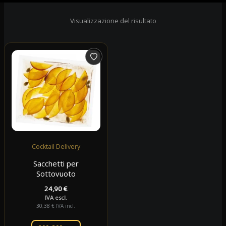
Visualizzazione del risultato
Cocktail Delivery
Sacchetti per
Sottovuoto
24,90
€
IVA escl.
30,38
€
IVA incl.