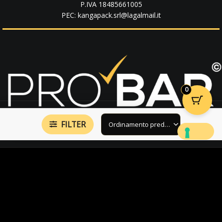
P.IVA 18485661005
PEC: kangapack.srl@lagalmail.it
0
FILTER
Seguici Su: